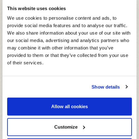
This website uses cookies
We use cookies to personalise content and ads, to
provide social media features and to analyse our traffic.
We also share information about your use of our site with
GLASFLASCHE 200 ML
our social media, advertising and analytics partners who
may combine it with other information that you’ve
Die besten Fruchtsorten, die man
provided to them or that they’ve collected from your use
unterwegs trinken kann: in den besten
of their services.
Bars und Clubs.
Show details
ZUTATEN
Wasser, Frucht: Mangomark (29,5%), Maracujasaft (0,5%),
DURCHSCHNITTLICHE NÄHRWERTE
Allow all cookies
Zucker, Säuerungsmittel: Citronensäure, natürliches Aroma,
PRO 100ML
ENERGIE
213 kJ - 50 kcal
Customize