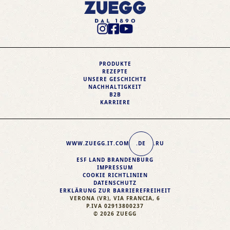
Instagram Profile
Facebook Profile
Youtube Profile
PRODUKTE
REZEPTE
UNSERE GESCHICHTE
NACHHALTIGKEIT
B2B
KARRIERE
WWW.ZUEGG
.IT
.COM
.DE
.RU
ESF LAND BRANDENBURG
IMPRESSUM
COOKIE RICHTLINIEN
DATENSCHUTZ
ERKLÄRUNG ZUR BARRIEREFREIHEIT
VERONA (VR), VIA FRANCIA, 6
P.IVA 02913800237
© 2026 ZUEGG