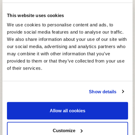
This website uses cookies
We use cookies to personalise content and ads, to
provide social media features and to analyse our traffic.
GLASFLASCHE 200 ML
We also share information about your use of our site with
our social media, advertising and analytics partners who
Die besten Fruchtsorten, die man
may combine it with other information that you’ve
unterwegs trinken kann: in den besten
provided to them or that they’ve collected from your use
Bars und Clubs.
of their services.
GLUTEN FREE
Show details
ZUTATEN
Allow all cookies
Wasser, Granatapfelsaft aus Granatapfelsaftkonzentrat 30%,
DURCHSCHNITTLICHE NÄHRWERTE
Zucker, Säuerungsmittel: Citronensäure, natürliches Aroma,
PRO 100ML
Antioxidationsmittel: Ascorbinsäure.
Customize