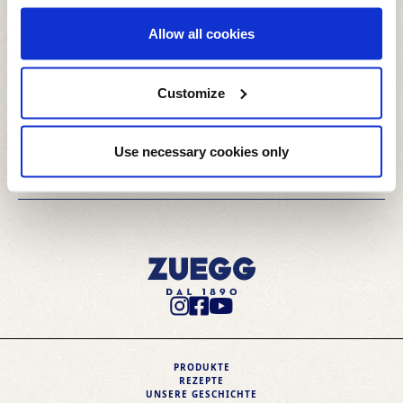
Zörbig
Mitarbeiter Lager & Logistik
Allow all cookies
Zörbig
Anlagenbediener - Kocher
Customize
Zörbig
HR-Generalist
Use necessary cookies only
Initiativbewerbung
Instagram Profile
Facebook Profile
Youtube Profile
PRODUKTE
REZEPTE
UNSERE GESCHICHTE