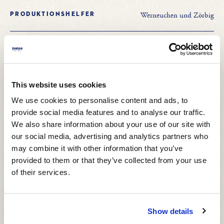
Werneuchen und Zörbig
Produktionshelfer
Werneuchen
Junior Controller
Werneuchen und
Maschinen- und
This website uses cookies
Anlagenfahrer
Zörbig
We use cookies to personalise content and ads, to
provide social media features and to analyse our traffic.
Werneuchen und Zörbig
Mechatroniker
We also share information about your use of our site with
our social media, advertising and analytics partners who
may combine it with other information that you’ve
Zörbig
Sales Manager B2C
provided to them or that they’ve collected from your use
of their services.
Werneuchen
Ausbildung zur Fachkraft für
Lebensmitteltechnik
und Zörbig
Show details