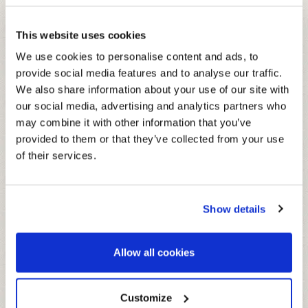
This website uses cookies
We use cookies to personalise content and ads, to
provide social media features and to analyse our traffic.
GLASFLASCHE 200 ML
We also share information about your use of our site with
our social media, advertising and analytics partners who
Die besten Fruchtsorten, die man
may combine it with other information that you’ve
unterwegs trinken kann: in den besten
provided to them or that they’ve collected from your use
Bars und Clubs.
of their services.
VEGAN
Show details
ZUTATEN
Allow all cookies
Wasser, Birnemark, Zucker, Säuerungsmittel: Citronensäure,
DURCHSCHNITTLICHE NÄHRWERTE
Antioxidationsmittel: L-Ascorbinsäure, Aroma.
PRO 100ML
Customize