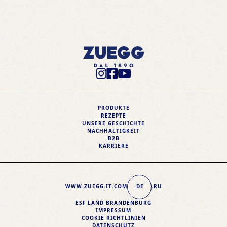
Instagram Profile
Facebook Profile
Youtube Profile
PRODUKTE
REZEPTE
UNSERE GESCHICHTE
NACHHALTIGKEIT
B2B
KARRIERE
WWW.ZUEGG
.IT
.COM
.DE
.RU
ESF LAND BRANDENBURG
IMPRESSUM
COOKIE RICHTLINIEN
DATENSCHUTZ