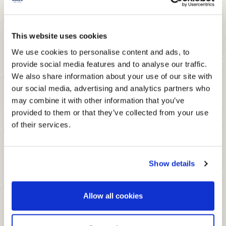
This website uses cookies
We use cookies to personalise content and ads, to
provide social media features and to analyse our traffic.
We also share information about your use of our site with
our social media, advertising and analytics partners who
may combine it with other information that you’ve
GLASFLASCHE 425 ML
provided to them or that they’ve collected from your use
of their services.
Die besten Obstsorten zum Verdünnen
mit Wasser.
Show details
ZUTATEN
Allow all cookies
Zucker, schwarzer Johannisbeersaft aus schwarzem
DURCHSCHNITTLICHE NÄHRWERTE
Johannisbeersaftkonzentrat 20%, Glukose-Fruktose-Sirup,
PRO 100 ML VERDÜNNTES GETRÄNK
Wasser, Säuerungsmittel: Citronensäure, Holunderextrakt,
(1:7)*