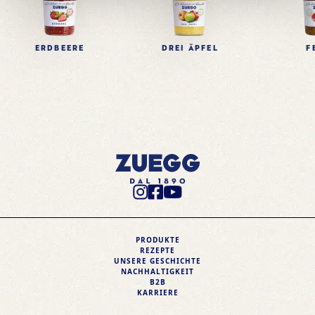
BALLASTOFFE
1,3 g
EIWEIß
0,3 g
ERDBEERE
DREI ÄPFEL
F
SALZ
0,09 g
Instagram Profile
Facebook Profile
Youtube Profile
PRODUKTE
REZEPTE
UNSERE GESCHICHTE
NACHHALTIGKEIT
B2B
KARRIERE