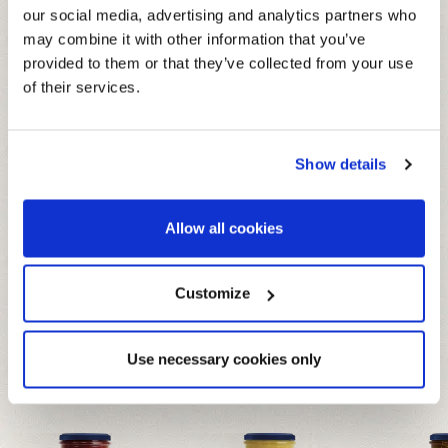
our social media, advertising and analytics partners who
may combine it with other information that you’ve
provided to them or that they’ve collected from your use
of their services.
ZUTATEN
Zucker, Orangen (Saft und Pülpe mit Schalen), Geliermittel:
DURCHSCHNITTLICHE NAHRWERTE
Show details
Pektin. Hergestellt aus 30 g Früchten je 100 g.
PRO 100G
ENERGIE
972 kJ - 229 kcal
Allow all cookies
FETT
0 g
Customize
WEITERE
DAVON GESÄTTIGTE FETTSÄUREN
0 g
GESCHMACKSRICHTUNGEN
Use necessary cookies only
KOHLENHYDRATE
56 g
Probiere sie alle
DAVON ZUCKER
51 g