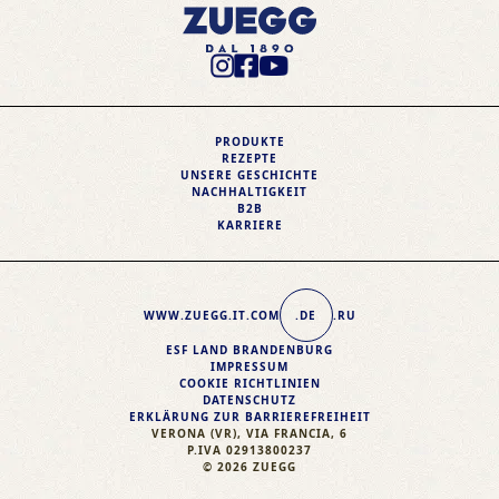
Instagram Profile
Facebook Profile
Youtube Profile
PRODUKTE
REZEPTE
UNSERE GESCHICHTE
NACHHALTIGKEIT
B2B
KARRIERE
WWW.ZUEGG
.IT
.COM
.DE
.RU
ESF LAND BRANDENBURG
IMPRESSUM
COOKIE RICHTLINIEN
DATENSCHUTZ
ERKLÄRUNG ZUR BARRIEREFREIHEIT
VERONA (VR), VIA FRANCIA, 6
P.IVA 02913800237
© 2026 ZUEGG