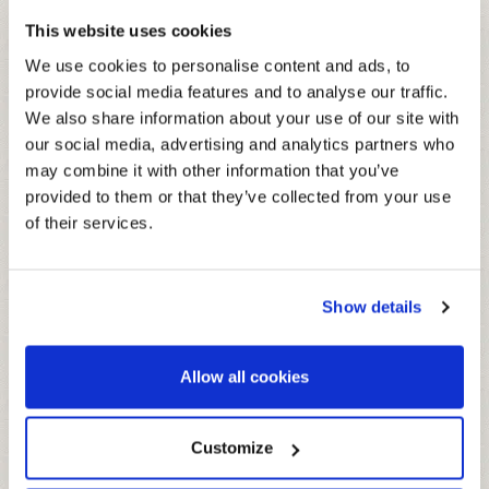
This website uses cookies
We use cookies to personalise content and ads, to
provide social media features and to analyse our traffic.
BRICK 1000 ML
We also share information about your use of our site with
our social media, advertising and analytics partners who
Die besten Fruchtsorten zum Trinken
may combine it with other information that you’ve
ohne Zuckerzusatz. Ohne
provided to them or that they’ve collected from your use
Lebensmittelfarben, künstliche
of their services.
Aromen und Konservierungsstoffe.
Show details
ZUTATEN
Frucht 55% (Granatapfelsaft aus Granatapfelsaftkonzentrat
DURCHSCHNITTLICHE NAHRWERTE
Allow all cookies
28%, Apfelsaft aus Apfelsaftkonzentrat 27%), Wasser,
PRO 100ML
schwarze Karotten - und schwarze Johannisbeeren-
Konzentrat, natürliche Aromen.
ENERGIE
134 kJ - 32 kcal
Customize