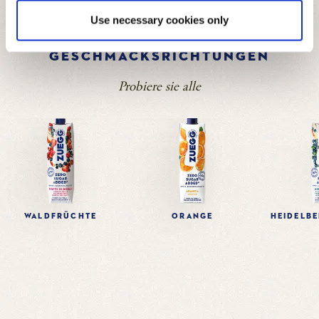
FETT
0 g
Use necessary cookies only
WEITERE
DAVON GESÄTTIGTE FETTSÄUREN
0 g
GESCHMACKSRICHTUNGEN
KOHLENHYDRATE
7,8 g
Probiere sie alle
DAVON ZUCKER
6,6 g
EIWEIß
0 g
SALZ
0,02 g
WALDFRÜCHTE
ORANGE
HEIDELBE