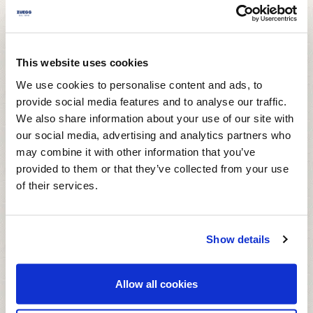
Im vorgeheizten Ofen ca. 15-20 Minuten
ausbacken. Jeder Backofen heizt anders, was sich
auf die Länge der Garzeit auswirkt. Deshalb
This website uses cookies
besser vor dem Herausnehmen mit einem
We use cookies to personalise content and ads, to
Holzspießchen prüfen, ob die Cupcakes fertig
provide social media features and to analyse our traffic.
sind.
We also share information about your use of our site with
our social media, advertising and analytics partners who
SCHRITT 6.
may combine it with other information that you’ve
Während die Cupcakes auskühlen, Füllung
provided to them or that they’ve collected from your use
of their services.
zubereiten. Dafür Mascarpone und Puderzucker
mit der Küchenmaschine aufschlagen,
griechischen Joghurt und abschließend
Show details
Schlagsahneersatz zugeben. Maschine stetig bei
mittelhoher Geschwindigkeit weiterrühren
Allow all cookies
lassen. Die nun schaumig leichte Creme in einen
Spritzbeutel mit sternförmigem Tüllenausgang