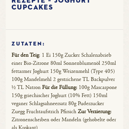
Rezepte – Joghurt
Cupcakes
ZUTATEN:
Für den Teig
: 1 Ei 150g Zucker Schalenabrieb
einer Bio-Zitrone 80ml Sonnenblumenöl 250ml
fettarmer Joghurt 150g Weizenmehl (Type 405)
100g Mandelmehl 2 gestrichene TL Backpulver
½ TL Natron
Für die Füllung:
100g Mascarpone
150g griechischer Joghurt (10% Fett) 150ml
veganer Schlagsahneersatz 80g Puderzucker
Zuegg Fruchtaufstrich Pfirsich
Zur Verzierung:
Zitronenscheiben oder Mandeln (gehobelte oder
als Krokant)