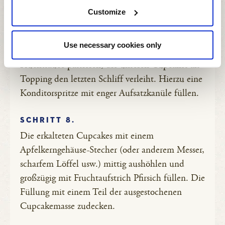
füllen.
Customize
SCHRITT 7.
Use necessary cookies only
3 - 4 EL Fruchtaufstrich Pfirsich zu einer
Fruchtsauce passieren, die unseren Cupcakes als
Topping den letzten Schliff verleiht. Hierzu eine
Konditorspritze mit enger Aufsatzkanüle füllen.
SCHRITT 8.
Die erkalteten Cupcakes mit einem
Apfelkerngehäuse-Stecher (oder anderem Messer,
scharfem Löffel usw.) mittig aushöhlen und
großzügig mit Fruchtaufstrich Pfirsich füllen. Die
Füllung mit einem Teil der ausgestochenen
Cupcakemasse zudecken.