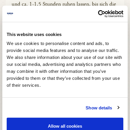
und ca. 1-1,5 Stunden ruhen lassen, bis sich die
Teigmasse verdoppelt hat.
SCHRITT 5.
This website uses cookies
Teig auf mehlbestäubte Arbeitsfläche geben und
We use cookies to personalise content and ads, to
etwas zusammenfallen lassen. 16 gleich große
provide social media features and to analyse our traffic.
Teigkugeln kneten. Jeweils 2 Kugeln mit einem
We also share information about your use of our site with
Kochbindfaden verbinden. Die Kugeln zu
our social media, advertising and analytics partners who
Krapfen oder Nestern formen.
may combine it with other information that you’ve
provided to them or that they’ve collected from your use
of their services.
SCHRITT 6.
Die Nester auf einem mit Backpapier belegten
Backblech verteilen und mit Klarsichtfolie eine
Show details
weitere Stunde lang ruhig stellen. Die Folie
verhindert ein Austrocknen.
Allow all cookies